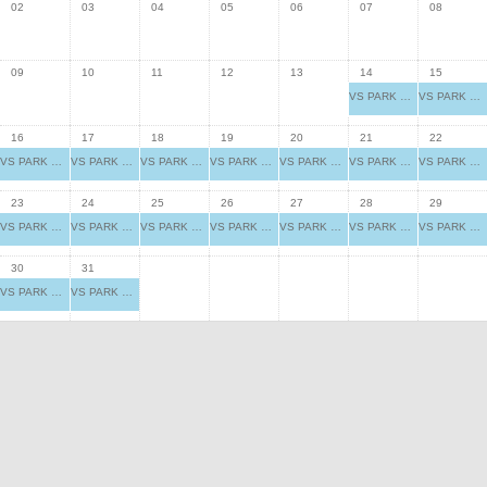
02
03
04
05
06
07
08
09
10
11
12
13
14
15
VS PARK イオンモール広島府中_団体予約リクエスト
VS PARK イオンモール広島府中_団体予約リクエスト
16
17
18
19
20
21
22
VS PARK イオンモール広島府中_団体予約リクエスト
VS PARK イオンモール広島府中_団体予約リクエスト
VS PARK イオンモール広島府中_団体予約リクエスト
VS PARK イオンモール広島府中_団体予約リクエスト
VS PARK イオンモール広島府中_団体予約リクエスト
VS PARK イオンモール広島府中_団体予約リクエスト
VS PARK イオンモール広島府中_団体予約リクエスト
23
24
25
26
27
28
29
VS PARK イオンモール広島府中_団体予約リクエスト
VS PARK イオンモール広島府中_団体予約リクエスト
VS PARK イオンモール広島府中_団体予約リクエスト
VS PARK イオンモール広島府中_団体予約リクエスト
VS PARK イオンモール広島府中_団体予約リクエスト
VS PARK イオンモール広島府中_団体予約リクエスト
VS PARK イオンモール広島府中_団体予約リクエスト
30
31
VS PARK イオンモール広島府中_団体予約リクエスト
VS PARK イオンモール広島府中_団体予約リクエスト